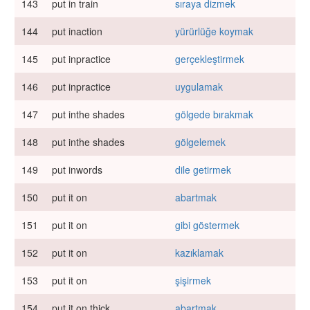
143
put in train
sıraya dizmek
144
put inaction
yürürlüğe koymak
145
put inpractice
gerçekleştirmek
146
put inpractice
uygulamak
147
put inthe shades
gölgede bırakmak
148
put inthe shades
gölgelemek
149
put inwords
dile getirmek
150
put it on
abartmak
151
put it on
gibi göstermek
152
put it on
kazıklamak
153
put it on
şişirmek
154
put it on thick
abartmak