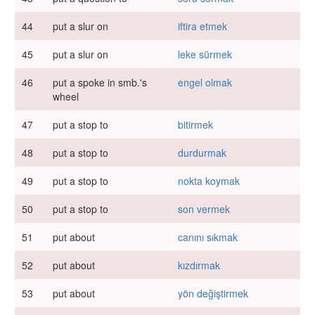
44
put a slur on
iftira etmek
45
put a slur on
leke sürmek
46
put a spoke in smb.'s
engel olmak
wheel
47
put a stop to
bitirmek
48
put a stop to
durdurmak
49
put a stop to
nokta koymak
50
put a stop to
son vermek
51
put about
canını sıkmak
52
put about
kızdırmak
53
put about
yön değiştirmek