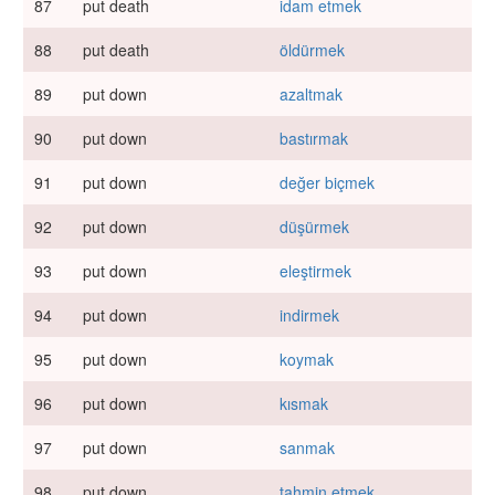
87
put death
idam etmek
88
put death
öldürmek
89
put down
azaltmak
90
put down
bastırmak
91
put down
değer biçmek
92
put down
düşürmek
93
put down
eleştirmek
94
put down
indirmek
95
put down
koymak
96
put down
kısmak
97
put down
sanmak
98
put down
tahmin etmek