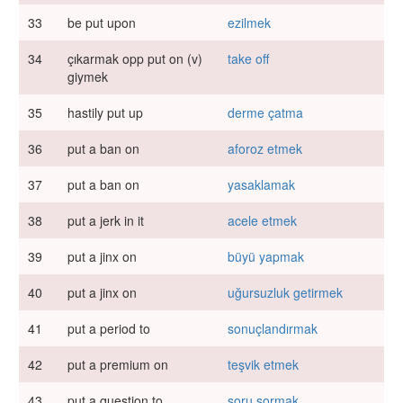
33
be put upon
ezilmek
34
çıkarmak opp put on (v)
take off
giymek
35
hastily put up
derme çatma
36
put a ban on
aforoz etmek
37
put a ban on
yasaklamak
38
put a jerk in it
acele etmek
39
put a jinx on
büyü yapmak
40
put a jinx on
uğursuzluk getirmek
41
put a period to
sonuçlandırmak
42
put a premium on
teşvik etmek
43
put a question to
soru sormak