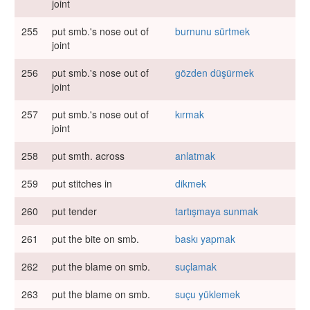
joint
255
put smb.'s nose out of
burnunu sürtmek
joint
256
put smb.'s nose out of
gözden düşürmek
joint
257
put smb.'s nose out of
kırmak
joint
258
put smth. across
anlatmak
259
put stitches in
dikmek
260
put tender
tartışmaya sunmak
261
put the bite on smb.
baskı yapmak
262
put the blame on smb.
suçlamak
263
put the blame on smb.
suçu yüklemek