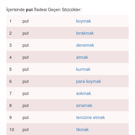
İçerisinde
put
İfadesi Geçen Sözcükler:
1
put
koymak
2
put
bırakmak
3
put
denemek
4
put
atmak
5
put
kurmak
6
put
para koymak
7
put
sokmak
8
put
sınamak
9
put
tercüme etmek
10
put
tıkmak