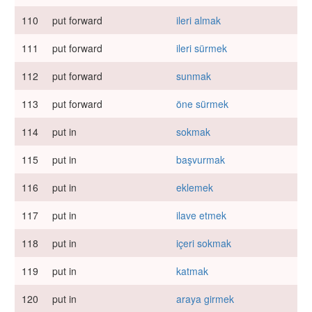
110
put forward
ileri almak
111
put forward
ileri sürmek
112
put forward
sunmak
113
put forward
öne sürmek
114
put in
sokmak
115
put in
başvurmak
116
put in
eklemek
117
put in
ilave etmek
118
put in
içeri sokmak
119
put in
katmak
120
put in
araya girmek