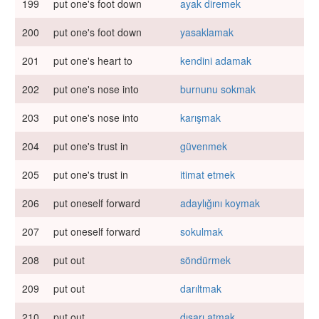
199
put one's foot down
ayak diremek
200
put one's foot down
yasaklamak
201
put one's heart to
kendini adamak
202
put one's nose into
burnunu sokmak
203
put one's nose into
karışmak
204
put one's trust in
güvenmek
205
put one's trust in
itimat etmek
206
put oneself forward
adaylığını koymak
207
put oneself forward
sokulmak
208
put out
söndürmek
209
put out
darıltmak
210
put out
dışarı atmak