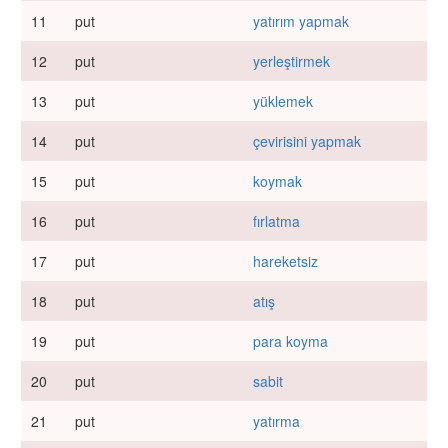
11
put
yatırım yapmak
12
put
yerleştirmek
13
put
yüklemek
14
put
çevirisini yapmak
15
put
koymak
16
put
fırlatma
17
put
hareketsiz
18
put
atış
19
put
para koyma
20
put
sabit
21
put
yatırma