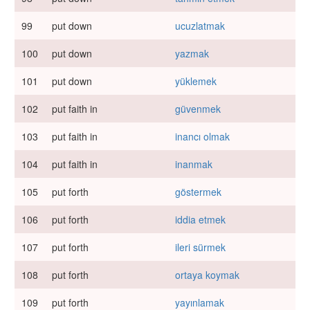
99
put down
ucuzlatmak
100
put down
yazmak
101
put down
yüklemek
102
put faith in
güvenmek
103
put faith in
inancı olmak
104
put faith in
inanmak
105
put forth
göstermek
106
put forth
iddia etmek
107
put forth
ileri sürmek
108
put forth
ortaya koymak
109
put forth
yayınlamak