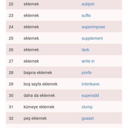
22
eklemek
subjoin
23
eklemek
suffix
24
eklemek
superimpose
25
eklemek
supplement
26
eklemek
tack
27
eklemek
write in
28
başına eklemek
prefix
29
boş sayfa eklemek
interleave
30
daha da eklemek
superadd
31
kümeye eklemek
clump
32
peş eklemek
gusset