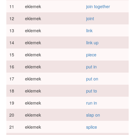
11
eklemek
join together
12
eklemek
joint
13
eklemek
link
14
eklemek
link up
15
eklemek
piece
16
eklemek
put in
17
eklemek
put on
18
eklemek
put to
19
eklemek
run in
20
eklemek
slap on
21
eklemek
splice