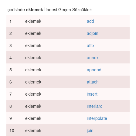
İçerisinde
eklemek
İfadesi Geçen Sözcükler:
1
eklemek
add
2
eklemek
adjoin
3
eklemek
affix
4
eklemek
annex
5
eklemek
append
6
eklemek
attach
7
eklemek
insert
8
eklemek
interlard
9
eklemek
interpolate
10
eklemek
join