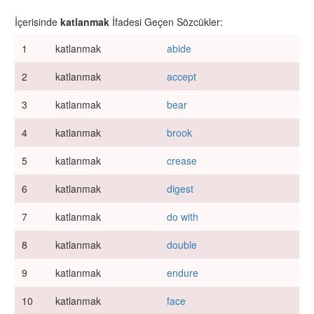
İçerisinde
katlanmak
İfadesi Geçen Sözcükler:
1
katlanmak
abide
2
katlanmak
accept
3
katlanmak
bear
4
katlanmak
brook
5
katlanmak
crease
6
katlanmak
digest
7
katlanmak
do with
8
katlanmak
double
9
katlanmak
endure
10
katlanmak
face