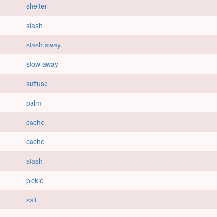
shelter
stash
stash away
stow away
suffuse
palm
cache
cache
stash
pickle
salt