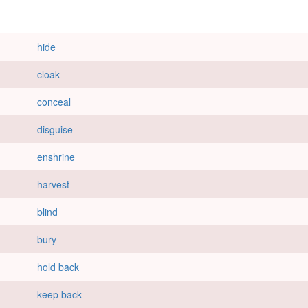
hide
cloak
conceal
disguise
enshrine
harvest
blind
bury
hold back
keep back