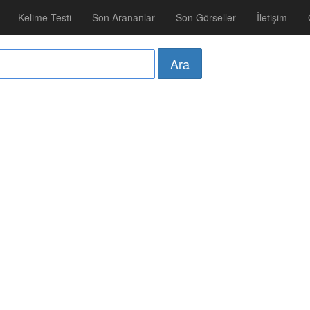
Kelime Testi
Son Arananlar
Son Görseller
İletişim