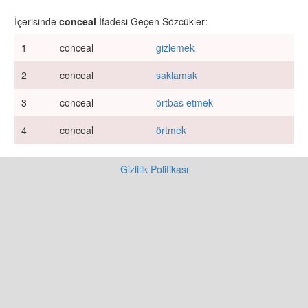
İçerisinde
conceal
İfadesi Geçen Sözcükler:
1
conceal
gizlemek
2
conceal
saklamak
3
conceal
örtbas etmek
4
conceal
örtmek
Gizlilik Politikası