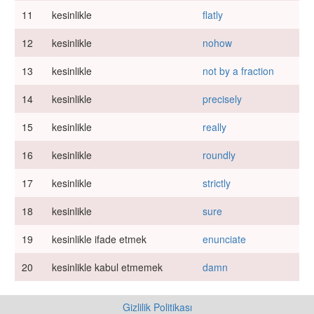
11
kesinlikle
flatly
12
kesinlikle
nohow
13
kesinlikle
not by a fraction
14
kesinlikle
precisely
15
kesinlikle
really
16
kesinlikle
roundly
17
kesinlikle
strictly
18
kesinlikle
sure
19
kesinlikle ifade etmek
enunciate
20
kesinlikle kabul etmemek
damn
Gizlilik Politikası