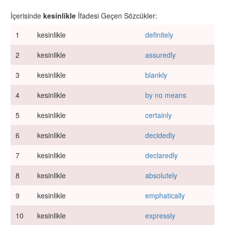
İçerisinde
kesinlikle
İfadesi Geçen Sözcükler:
1
kesinlikle
definitely
2
kesinlikle
assuredly
3
kesinlikle
blankly
4
kesinlikle
by no means
5
kesinlikle
certainly
6
kesinlikle
decidedly
7
kesinlikle
declaredly
8
kesinlikle
absolutely
9
kesinlikle
emphatically
10
kesinlikle
expressly