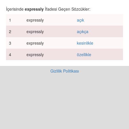
İçerisinde
expressly
İfadesi Geçen Sözcükler:
1
expressly
açık
2
expressly
açıkça
3
expressly
kesinlikle
4
expressly
özellikle
Gizlilik Politikası