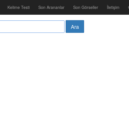
Kelime Testi
Son Arananlar
Son Görseller
İletişim