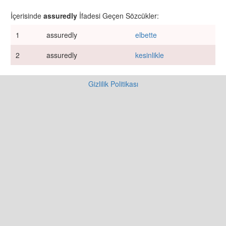
İçerisinde
assuredly
İfadesi Geçen Sözcükler:
1
assuredly
elbette
2
assuredly
kesinlikle
Gizlilik Politikası