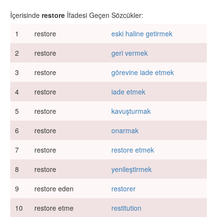
İçerisinde
restore
İfadesi Geçen Sözcükler:
1
restore
eski haline getirmek
2
restore
geri vermek
3
restore
görevine iade etmek
4
restore
iade etmek
5
restore
kavuşturmak
6
restore
onarmak
7
restore
restore etmek
8
restore
yenileştirmek
9
restore eden
restorer
10
restore etme
restitution