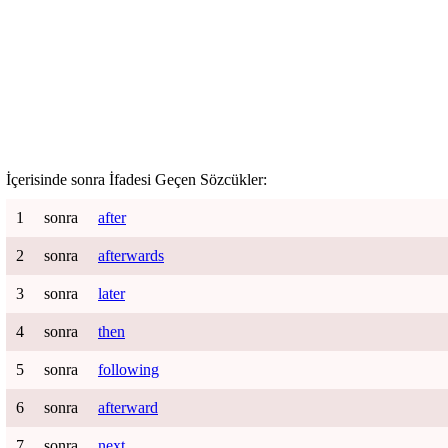
İçerisinde
sonra
İfadesi Geçen Sözcükler:
1
sonra
after
2
sonra
afterwards
3
sonra
later
4
sonra
then
5
sonra
following
6
sonra
afterward
7
sonra
next