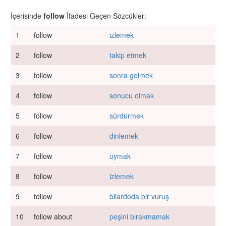
İçerisinde
follow
İfadesi Geçen Sözcükler:
1
follow
izlemek
2
follow
takip etmek
3
follow
sonra gelmek
4
follow
sonucu olmak
5
follow
sürdürmek
6
follow
dinlemek
7
follow
uymak
8
follow
izlemek
9
follow
bilardoda bir vuruş
10
follow about
peşini bırakmamak