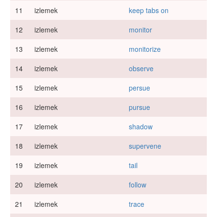
11
izlemek
keep tabs on
12
izlemek
monitor
13
izlemek
monitorize
14
izlemek
observe
15
izlemek
persue
16
izlemek
pursue
17
izlemek
shadow
18
izlemek
supervene
19
izlemek
tail
20
izlemek
follow
21
izlemek
trace