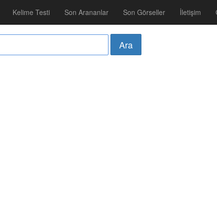
Kelime Testi
Son Arananlar
Son Görseller
İletişim