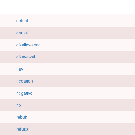
defeat
denial
disallowance
disavowal
nay
negation
negative
no
rebuff
refusal