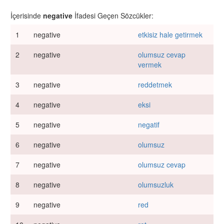
İçerisinde
negative
İfadesi Geçen Sözcükler:
1
negative
etkisiz hale getirmek
2
negative
olumsuz cevap
vermek
3
negative
reddetmek
4
negative
eksi
5
negative
negatif
6
negative
olumsuz
7
negative
olumsuz cevap
8
negative
olumsuzluk
9
negative
red