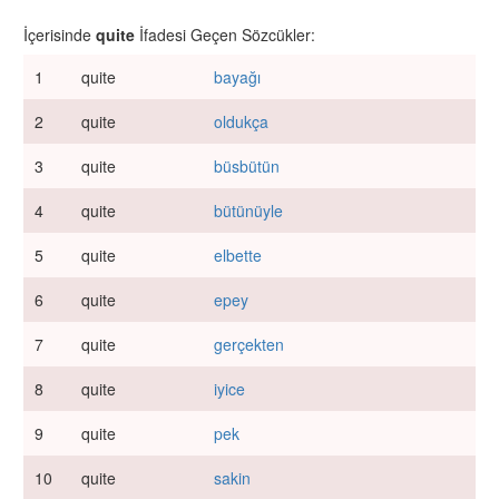
İçerisinde
quite
İfadesi Geçen Sözcükler:
1
quite
bayağı
2
quite
oldukça
3
quite
büsbütün
4
quite
bütünüyle
5
quite
elbette
6
quite
epey
7
quite
gerçekten
8
quite
iyice
9
quite
pek
10
quite
sakin