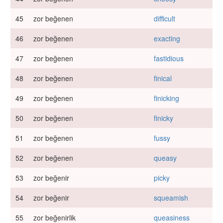
45
zor beğenen
difficult
46
zor beğenen
exacting
47
zor beğenen
fastidious
48
zor beğenen
finical
49
zor beğenen
finicking
50
zor beğenen
finicky
51
zor beğenen
fussy
52
zor beğenen
queasy
53
zor beğenir
picky
54
zor beğenir
squeamish
55
zor beğenirlik
queasiness