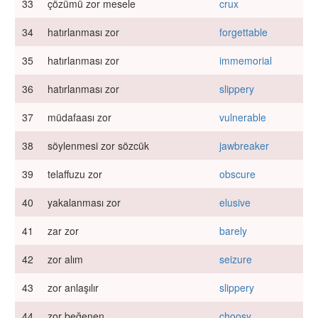
33
çözümü zor mesele
crux
34
hatırlanması zor
forgettable
35
hatırlanması zor
immemorial
36
hatırlanması zor
slippery
37
müdafaası zor
vulnerable
38
söylenmesi zor sözcük
jawbreaker
39
telaffuzu zor
obscure
40
yakalanması zor
elusive
41
zar zor
barely
42
zor alım
seizure
43
zor anlaşılır
slippery
44
zor beğenen
choosy