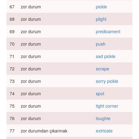
67
zor durum
pickle
68
zor durum
plight
69
zor durum
predicament
70
zor durum
push
71
zor durum
sad pickle
72
zor durum
scrape
73
zor durum
sorry pickle
74
zor durum
spot
75
zor durum
tight corner
76
zor durum
toughie
77
zor durumdan çıkarmak
extricate