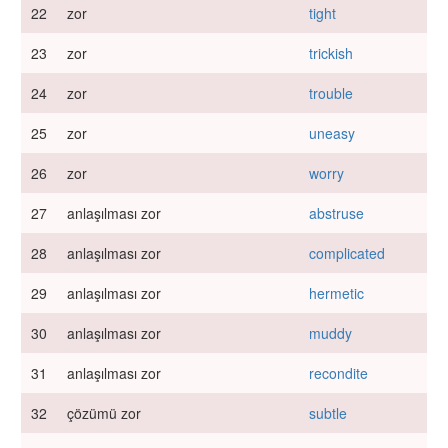
22
zor
tight
23
zor
trickish
24
zor
trouble
25
zor
uneasy
26
zor
worry
27
anlaşılması zor
abstruse
28
anlaşılması zor
complicated
29
anlaşılması zor
hermetic
30
anlaşılması zor
muddy
31
anlaşılması zor
recondite
32
çözümü zor
subtle