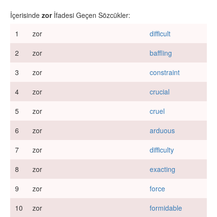
İçerisinde
zor
İfadesi Geçen Sözcükler:
1
zor
difficult
2
zor
baffling
3
zor
constraint
4
zor
crucial
5
zor
cruel
6
zor
arduous
7
zor
difficulty
8
zor
exacting
9
zor
force
10
zor
formidable