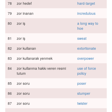
78
zor hedef
hard-target
79
zor inanan
incredulous
80
zor iş
a long way to
hoe
81
zor iş
sweat
82
zor kullanan
extortionate
83
zor kullanarak yenmek
overpower
84
zor kullanma hakkı veren resmi
use of force
tutum
policy
85
zor soru
poser
86
zor soru
stumper
87
zor soru
twister