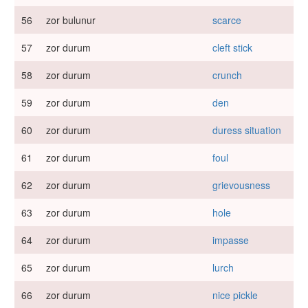
56
zor bulunur
scarce
57
zor durum
cleft stick
58
zor durum
crunch
59
zor durum
den
60
zor durum
duress situation
61
zor durum
foul
62
zor durum
grievousness
63
zor durum
hole
64
zor durum
impasse
65
zor durum
lurch
66
zor durum
nice pickle