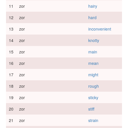
11
zor
hairy
12
zor
hard
13
zor
inconvenient
14
zor
knotty
15
zor
main
16
zor
mean
17
zor
might
18
zor
rough
19
zor
sticky
20
zor
stiff
21
zor
strain