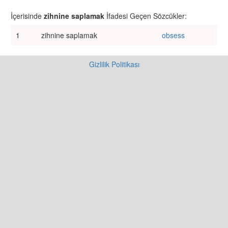
İçerisinde
zihnine saplamak
İfadesi Geçen Sözcükler:
1
zihnine saplamak
obsess
Gizlilik Politikası