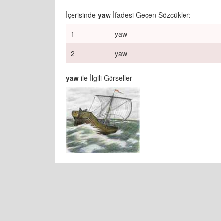
İçerisinde
yaw
İfadesi Geçen Sözcükler:
1
yaw
2
yaw
yaw
ile İlgili Görseller