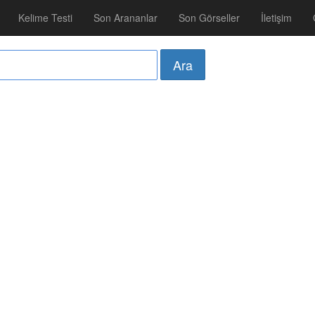
Kelime Testi
Son Arananlar
Son Görseller
İletişim