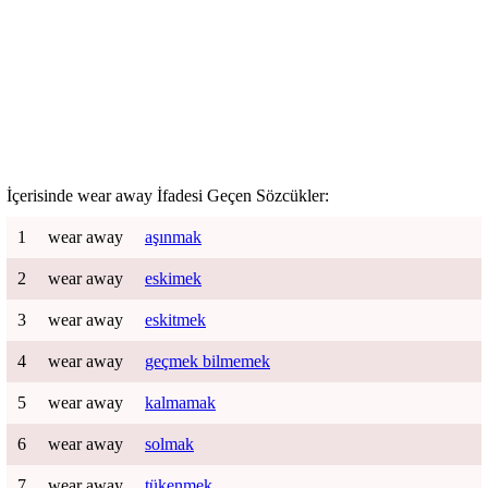
İçerisinde
wear away
İfadesi Geçen Sözcükler:
1
wear away
aşınmak
2
wear away
eskimek
3
wear away
eskitmek
4
wear away
geçmek bilmemek
5
wear away
kalmamak
6
wear away
solmak
7
wear away
tükenmek