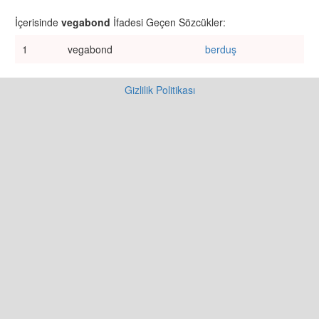
İçerisinde
vegabond
İfadesi Geçen Sözcükler:
1
vegabond
berduş
Gizlilik Politikası