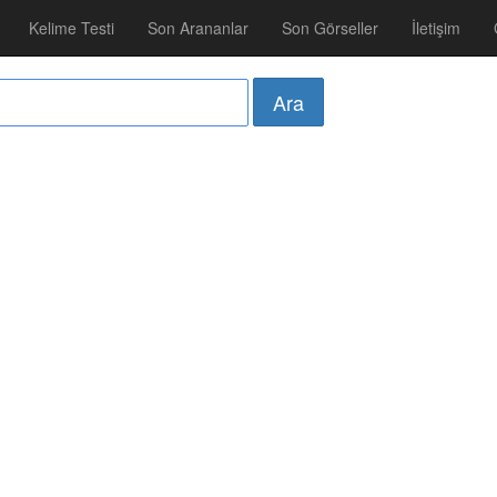
Kelime Testi
Son Arananlar
Son Görseller
İletişim