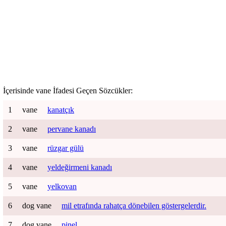
İçerisinde
vane
İfadesi Geçen Sözcükler:
1
vane
kanatçık
2
vane
pervane kanadı
3
vane
rüzgar gülü
4
vane
yeldeğirmeni kanadı
5
vane
yelkovan
6
dog vane
mil etrafında rahatça dönebilen göstergelerdir.
7
dog vane
pinel