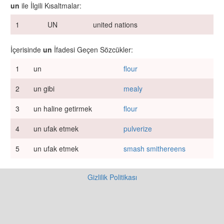
un
ile İlgili Kısaltmalar:
1
UN
united nations
İçerisinde
un
İfadesi Geçen Sözcükler:
1
un
flour
2
un gibi
mealy
3
un haline getirmek
flour
4
un ufak etmek
pulverize
5
un ufak etmek
smash smithereens
Gizlilik Politikası