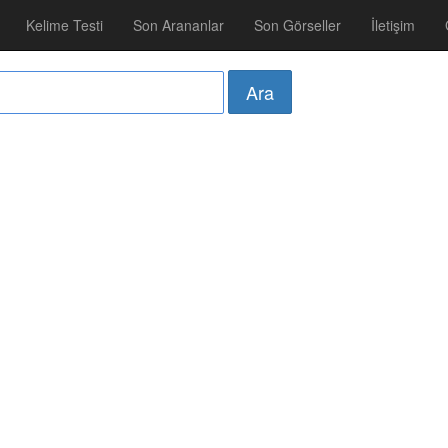
Kelime Testi
Son Arananlar
Son Görseller
İletişim