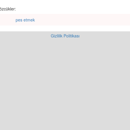
özcükler:
pes etmek
Gizlilik Politikası