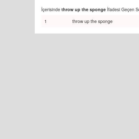
İçerisinde
throw up the sponge
İfadesi Geçen S
1
throw up the sponge