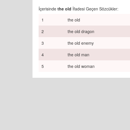
İçerisinde
the old
İfadesi Geçen Sözcükler:
1
the old
2
the old dragon
3
the old enemy
4
the old man
5
the old woman