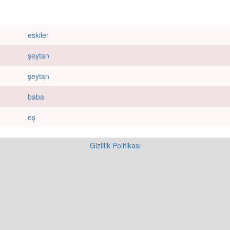
eskiler
şeytan
şeytan
baba
eş
Gizlilik Politikası