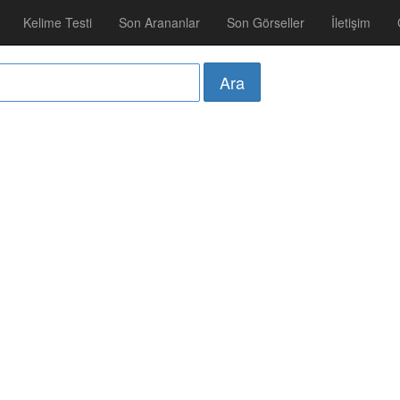
Kelime Testi
Son Arananlar
Son Görseller
İletişim