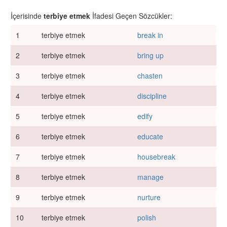
İçerisinde
terbiye etmek
İfadesi Geçen Sözcükler:
1
terbiye etmek
break in
2
terbiye etmek
bring up
3
terbiye etmek
chasten
4
terbiye etmek
discipline
5
terbiye etmek
edify
6
terbiye etmek
educate
7
terbiye etmek
housebreak
8
terbiye etmek
manage
9
terbiye etmek
nurture
10
terbiye etmek
polish