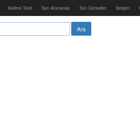
Kelime Testi
Son Arananlar
Son Görseller
İletişim