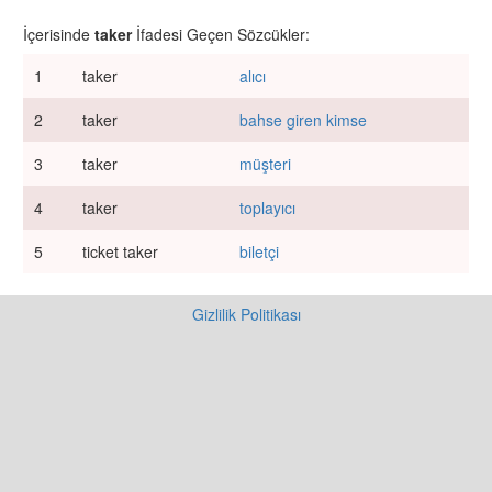
İçerisinde
taker
İfadesi Geçen Sözcükler:
1
taker
alıcı
2
taker
bahse giren kimse
3
taker
müşteri
4
taker
toplayıcı
5
ticket taker
biletçi
Gizlilik Politikası