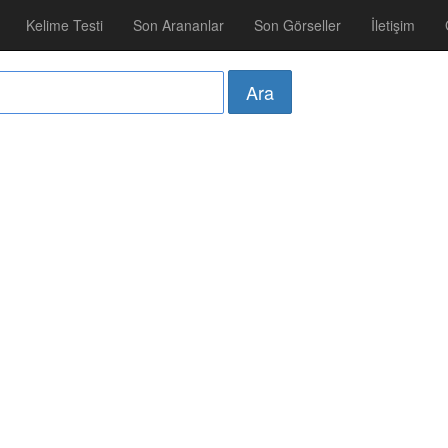
Kelime Testi
Son Arananlar
Son Görseller
İletişim