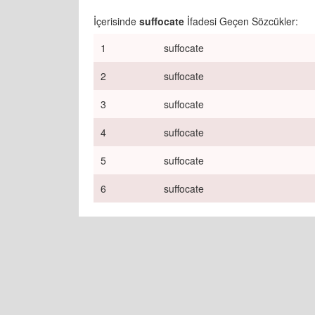
İçerisinde
suffocate
İfadesi Geçen Sözcükler:
1
suffocate
2
suffocate
3
suffocate
4
suffocate
5
suffocate
6
suffocate