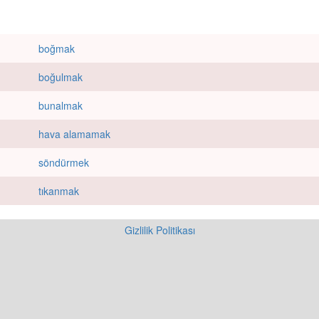
boğmak
boğulmak
bunalmak
hava alamamak
söndürmek
tıkanmak
Gizlilik Politikası