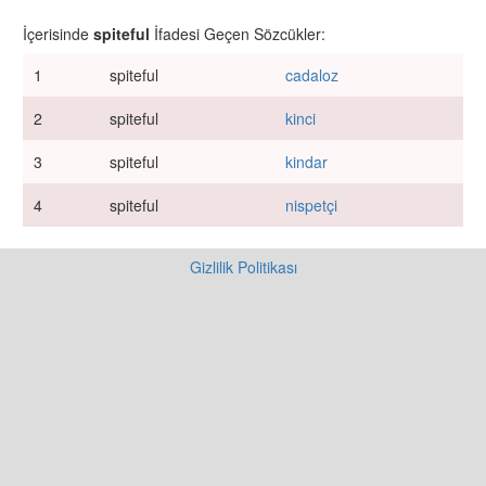
İçerisinde
spiteful
İfadesi Geçen Sözcükler:
1
spiteful
cadaloz
2
spiteful
kinci
3
spiteful
kindar
4
spiteful
nispetçi
Gizlilik Politikası