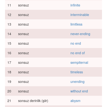
11
sonsuz
infinite
12
sonsuz
interminable
13
sonsuz
limitless
14
sonsuz
never-ending
15
sonsuz
no end
16
sonsuz
no end of
17
sonsuz
sempiternal
18
sonsuz
timeless
19
sonsuz
unending
20
sonsuz
without end
21
sonsuz derinlik (şiir)
abysm