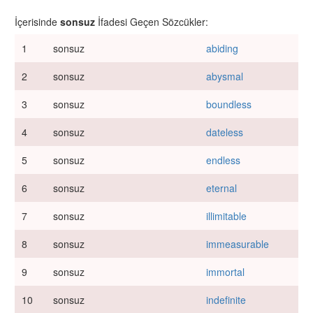
İçerisinde
sonsuz
İfadesi Geçen Sözcükler:
1
sonsuz
abiding
2
sonsuz
abysmal
3
sonsuz
boundless
4
sonsuz
dateless
5
sonsuz
endless
6
sonsuz
eternal
7
sonsuz
illimitable
8
sonsuz
immeasurable
9
sonsuz
immortal
10
sonsuz
indefinite