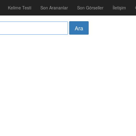
Kelime Testi
Son Arananlar
Son Görseller
İletişim