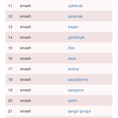
11
smash
çakılmak
12
smash
çarpmak
13
smash
başarı
14
smash
gürültüyle
15
smash
iflas
16
smash
kaza
17
smash
kırılma
18
smash
parçalanma
19
smash
çarpışma
20
smash
çatırtı
21
smash
şangır şungur