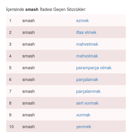
İçerisinde
smash
İfadesi Geçen Sözcükler:
1
smash
ezmek
2
smash
iflas etmek
3
smash
mahvetmek
4
smash
mahvolmak
5
smash
paramparça olmak
6
smash
parçalamak
7
smash
parçalanmak
8
smash
sert vurmak
9
smash
vurmak
10
smash
yenmek