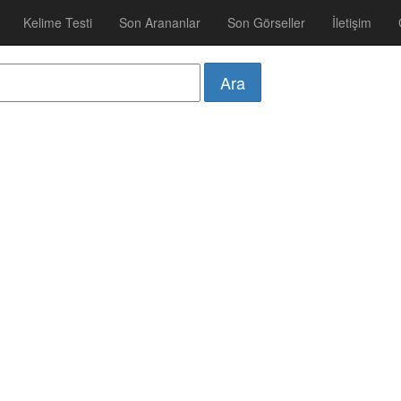
Kelime Testi
Son Arananlar
Son Görseller
İletişim