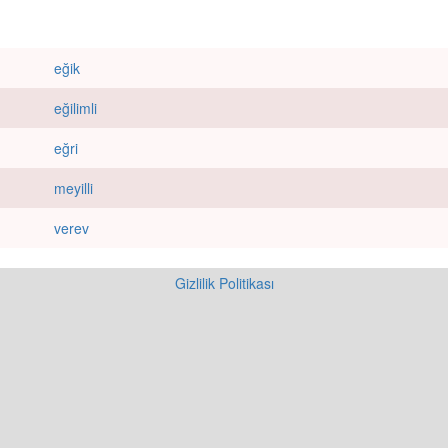
eğik
eğilimli
eğri
meyilli
verev
Gizlilik Politikası