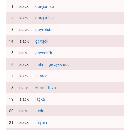
11
slack
durgun su
12
slack
durgunluk
13
slack
gayretsiz
14
slack
gevşek
15
slack
gevşeklik
16
slack
halatın gevşek ucu
17
slack
ihmalci
18
slack
kömür tozu
19
slack
laçka
20
slack
mola
21
slack
mıymıntı