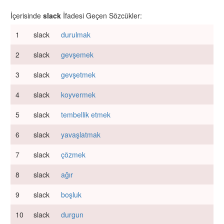
İçerisinde
slack
İfadesi Geçen Sözcükler:
1
slack
durulmak
2
slack
gevşemek
3
slack
gevşetmek
4
slack
koyvermek
5
slack
tembellik etmek
6
slack
yavaşlatmak
7
slack
çözmek
8
slack
ağır
9
slack
boşluk
10
slack
durgun