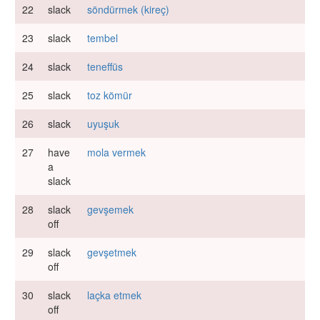
22
slack
söndürmek (kireç)
23
slack
tembel
24
slack
teneffüs
25
slack
toz kömür
26
slack
uyuşuk
27
have
mola vermek
a
slack
28
slack
gevşemek
off
29
slack
gevşetmek
off
30
slack
laçka etmek
off