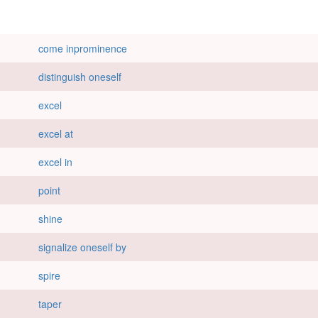
come inprominence
distinguish oneself
excel
excel at
excel in
point
shine
signalize oneself by
spire
taper