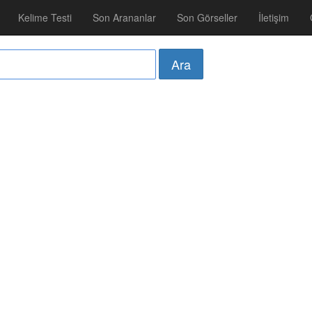
Kelime Testi
Son Arananlar
Son Görseller
İletişim