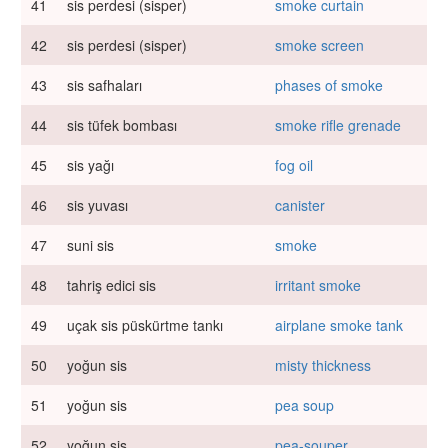
41
sis perdesi (sisper)
smoke curtain
42
sis perdesi (sisper)
smoke screen
43
sis safhaları
phases of smoke
44
sis tüfek bombası
smoke rifle grenade
45
sis yağı
fog oil
46
sis yuvası
canister
47
suni sis
smoke
48
tahriş edici sis
irritant smoke
49
uçak sis püskürtme tankı
airplane smoke tank
50
yoğun sis
misty thickness
51
yoğun sis
pea soup
52
yoğun sis
pea-souper