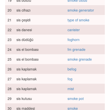
19
sis bulutu
smoke cloud
20
sis cihazı
smoke generator
21
sis çeşidi
type of smoke
22
sis danesi
canister
23
sis düdüğü
foghorn
24
sis el bombası
fm grenade
25
sis el bombası
smoke grenade
26
sis kaplamak
befog
27
sis kaplamak
fog
28
sis kaplamak
mist
29
sis kutusu
smoke pot
30
sis maddesi
smoke