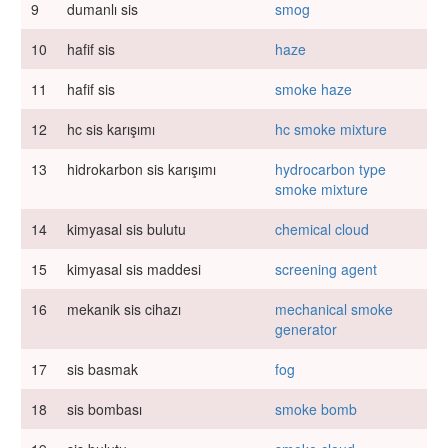
9
dumanlı sis
smog
10
hafif sis
haze
11
hafif sis
smoke haze
12
hc sis karışımı
hc smoke mixture
13
hidrokarbon sis karışımı
hydrocarbon type
smoke mixture
14
kimyasal sis bulutu
chemical cloud
15
kimyasal sis maddesi
screening agent
16
mekanik sis cihazı
mechanical smoke
generator
17
sis basmak
fog
18
sis bombası
smoke bomb