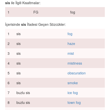
sis
ile İlgili Kısaltmalar:
1
FG
fog
İçerisinde
sis
İfadesi Geçen Sözcükler:
1
sis
fog
2
sis
haze
3
sis
mist
4
sis
mistiness
5
sis
obscuration
6
sis
smoke
7
buzlu sis
ice fog
8
buzlu sis
town fog