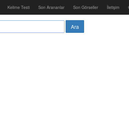
Kelime Testi
Son Arananlar
Son Görseller
İletişim