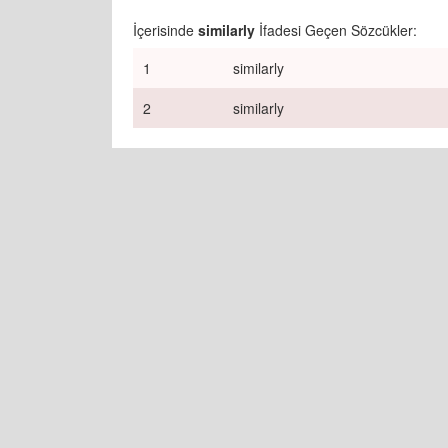
İçerisinde
similarly
İfadesi Geçen Sözcükler:
1
similarly
2
similarly