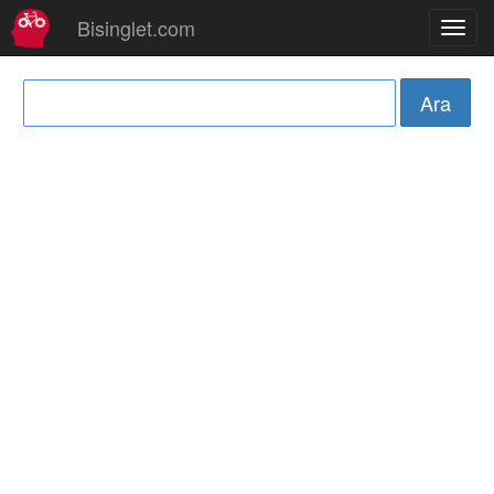
Bisinglet.com