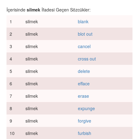
İçerisinde
silmek
İfadesi Geçen Sözcükler:
1
silmek
blank
2
silmek
blot out
3
silmek
cancel
4
silmek
cross out
5
silmek
delete
6
silmek
efface
7
silmek
erase
8
silmek
expunge
9
silmek
forgive
10
silmek
furbish