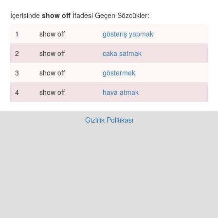
İçerisinde
show off
İfadesi Geçen Sözcükler:
1
show off
gösteriş yapmak
2
show off
caka satmak
3
show off
göstermek
4
show off
hava atmak
Gizlilik Politikası