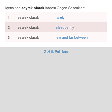
İçerisinde
seyrek olarak
İfadesi Geçen Sözcükler:
1
seyrek olarak
rarely
2
seyrek olarak
infrequently
3
seyrek olarak
few and far between
Gizlilik Politikası