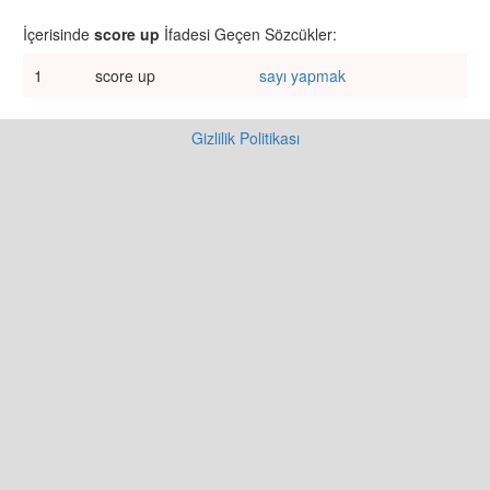
İçerisinde
score up
İfadesi Geçen Sözcükler:
1
score up
sayı yapmak
Gizlilik Politikası