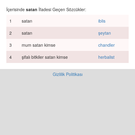
İçerisinde
satan
İfadesi Geçen Sözcükler:
1
satan
iblis
2
satan
şeytan
3
mum satan kimse
chandler
4
şifalı bitkiler satan kimse
herbalist
Gizlilik Politikası