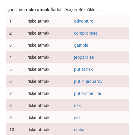
İçerisinde
riske atmak
İfadesi Geçen Sözcükler:
1
riske atmak
adventure
2
riske atmak
compromise
3
riske atmak
gamble
4
riske atmak
jeopardize
5
riske atmak
put at risk
6
riske atmak
put in jeopardy
7
riske atmak
put on the line
8
riske atmak
risk
9
riske atmak
set
10
riske atmak
stake