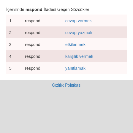
İçerisinde
respond
İfadesi Geçen Sözcükler:
1
respond
cevap vermek
2
respond
cevap yazmak
3
respond
etkilenmek
4
respond
karşılık vermek
5
respond
yanıtlamak
Gizlilik Politikası