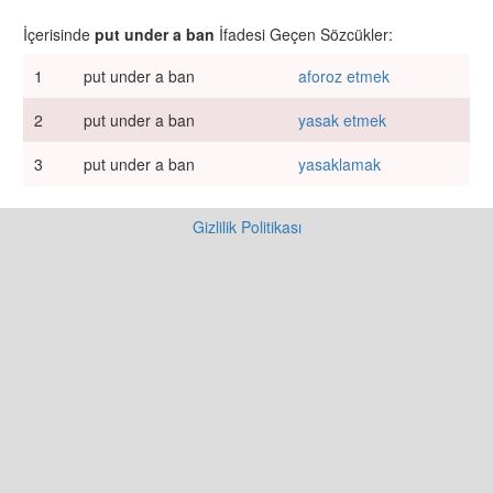
İçerisinde
put under a ban
İfadesi Geçen Sözcükler:
1
put under a ban
aforoz etmek
2
put under a ban
yasak etmek
3
put under a ban
yasaklamak
Gizlilik Politikası