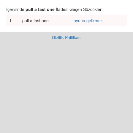
İçerisinde
pull a fast one
İfadesi Geçen Sözcükler:
1
pull a fast one
oyuna getirmek
Gizlilik Politikası