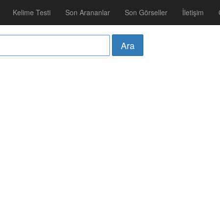
Kelime Testi
Son Arananlar
Son Görseller
İletişim