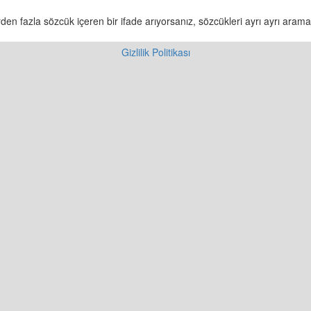
en fazla sözcük içeren bir ifade arıyorsanız, sözcükleri ayrı ayrı aramay
Gizlilik Politikası