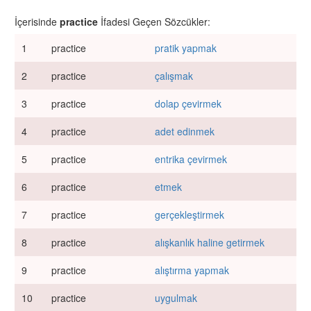
İçerisinde
practice
İfadesi Geçen Sözcükler:
1
practice
pratik yapmak
2
practice
çalışmak
3
practice
dolap çevirmek
4
practice
adet edinmek
5
practice
entrika çevirmek
6
practice
etmek
7
practice
gerçekleştirmek
8
practice
alışkanlık haline getirmek
9
practice
alıştırma yapmak
10
practice
uygulmak